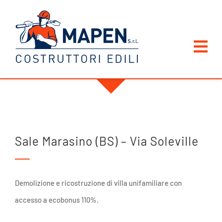
Salta
al
contenuto
Tog
Nav
HOME
AZIENDA
Sale Marasino (BS) – Via Soleville
CERTIFICAZIONI
LAVORI
Demolizione e ricostruzione di villa unifamiliare con
accesso a ecobonus 110%.
CONTATTI