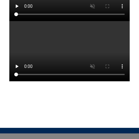
Copyright 2021
Mapen S.r.l.
-
All Rights Reserved
Via Fornaci, 31 - 25040 Corte Franca